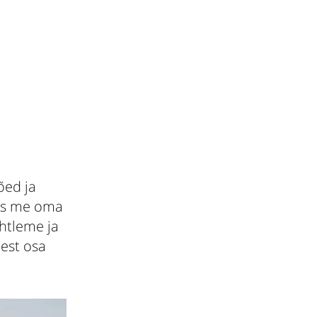
õed ja
das me oma
htleme ja
lest osa