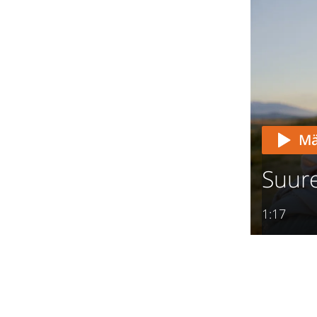
Mä
Suure
1:17