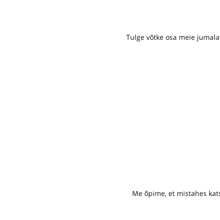
Tulge võtke osa meie jumalat
Me õpime, et mistahes kats