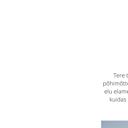
Tere 
põhimõtte
elu elam
kuidas 