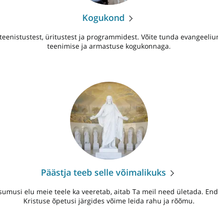
Kogukond
eenistustest, üritustest ja programmidest. Võite tunda evangeelium
teenimise ja armastuse kogukonnaga.
Päästja teeb selle võimalikuks
umusi elu meie teele ka veeretab, aitab Ta meil need ületada. Enda
Kristuse õpetusi järgides võime leida rahu ja rõõmu.