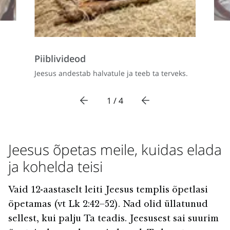
Piiblivideod
Jeesus andestab halvatule ja teeb ta terveks.
1 / 4
Jeesus õpetas meile, kuidas elada
ja kohelda teisi
Vaid 12-aastaselt leiti Jeesus templis õpetlasi
õpetamas (vt Lk 2:42–52). Nad olid üllatunud
sellest, kui palju Ta teadis. Jeesusest sai suurim