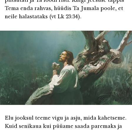
piitsutati ja Ta löödi risti. Kuigi Jeesuse tappis
Tema enda rahvas, hüüdis Ta Jumala poole, et
neile halastataks (vt Lk 23:34).
Elu jooksul teeme vigu ja asju, mida kahetseme.
Kuid senikaua kui püüame saada paremaks ja