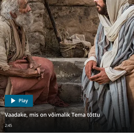
Play
Vaadake, mis on võimalik Tema tõttu
2:45