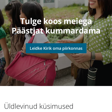
Tulge koos meiega
Päästjat kummardama
Leidke Kirik oma piirkonnas
Üldlevinud küsimused