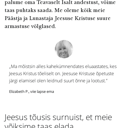
palume oma Teavaselt Isalt andestust, võime
taas puhtaks saada. Me oleme kõik meie
Päästja ja Lunastaja Jeesuse Kristuse suure
armastuse võlglased.
„Ma mõistsin alles kahekümnendates eluaastates, kes
Jeesus Kristus tõeliselt on. Jeesuse Kristuse õpetuste
järgi elamisel olen leidnud suurt õnne ja lootust.”
Elizabeth P., viie lapse ema
Jeesus tõusis surnuist, et meie
võiksime taas elada