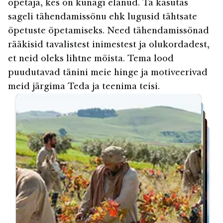
õpetaja, kes on kunagi elanud. Ta kasutas
sageli tähendamissõnu ehk lugusid tähtsate
õpetuste õpetamiseks. Need tähendamissõnad
rääkisid tavalistest inimestest ja olukordadest,
et neid oleks lihtne mõista. Tema lood
puudutavad tänini meie hinge ja motiveerivad
meid järgima Teda ja teenima teisi.
Restart