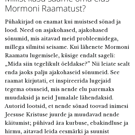
Mormoni Raamatust?
Pühakirjad on enamat kui muistsed sõnad ja
lood. Need on asjakohased, ajakohased
sõnumid, mis aitavad meid probleemidega,
millega silmitsi seisame. Kui lähenete Mormoni
Raamatu lugemisele, küsige endalt sageli:
„Mida siin tegelikult öeldakse?” Nii leiate sealt
enda jaoks palju ajakohaseid sõnumeid. See
raamat kirjutati, et inspireerida lugejaid
tegema otsuseid, mis nende elu paremaks
muudaksid ja neid Jumalale lähendaksid.
Autorid lootsid, et nende sõnad toovad inimesi
Jeesuse Kristuse juurde ja muudavad nende
käitumist; pühivad ära kurbuse, ebakindluse ja
hirmu, aitavad leida eesmärki ja suunist