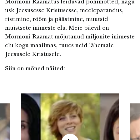
Mormoni Raamatus leiduvad põhimõtted, nagu
usk Jeesusesse Kristusesse, meeleparandus,
ristimine, rõõm ja päästmine, muutsid
muistsete inimeste elu. Meie päevil on
Mormoni Raamat mõjutanud miljonite inimeste
elu kogu maailmas, tuues neid lähemale
Jeesusele Kristusele.
Siin on mõned näited: