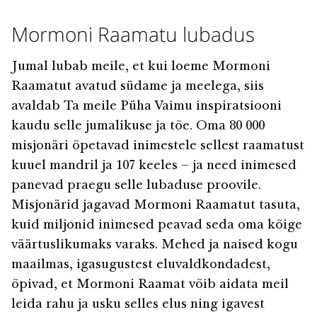
Mormoni Raamatu lubadus
Jumal lubab meile, et kui loeme Mormoni
Raamatut avatud südame ja meelega, siis
avaldab Ta meile Püha Vaimu inspiratsiooni
kaudu selle jumalikuse ja tõe. Oma 80 000
misjonäri õpetavad inimestele sellest raamatust
kuuel mandril ja 107 keeles – ja need inimesed
panevad praegu selle lubaduse proovile.
Misjonärid jagavad Mormoni Raamatut tasuta,
kuid miljonid inimesed peavad seda oma kõige
väärtuslikumaks varaks. Mehed ja naised kogu
maailmas, igasugustest eluvaldkondadest,
õpivad, et Mormoni Raamat võib aidata meil
leida rahu ja usku selles elus ning igavest