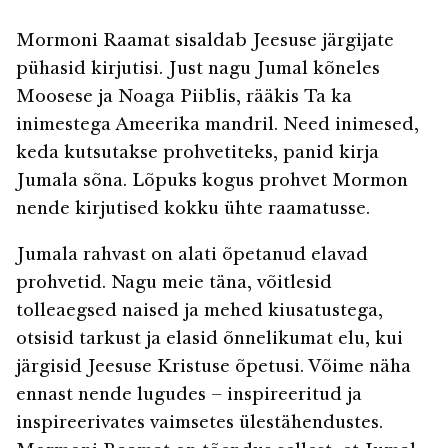
Mormoni Raamat sisaldab Jeesuse järgijate
pühasid kirjutisi. Just nagu Jumal kõneles
Moosese ja Noaga Piiblis, rääkis Ta ka
inimestega Ameerika mandril. Need inimesed,
keda kutsutakse prohvetiteks, panid kirja
Jumala sõna. Lõpuks kogus prohvet Mormon
nende kirjutised kokku ühte raamatusse.
Jumala rahvast on alati õpetanud elavad
prohvetid. Nagu meie täna, võitlesid
tolleaegsed naised ja mehed kiusatustega,
otsisid tarkust ja elasid õnnelikumat elu, kui
järgisid Jeesuse Kristuse õpetusi. Võime näha
ennast nende lugudes – inspireeritud ja
inspireerivates vaimsetes ülestähendustes.