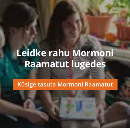
Leidke rahu Mormoni
Raamatut lugedes
Küsige tasuta Mormoni Raamatut