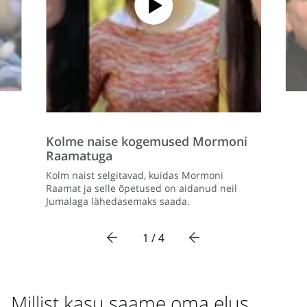
Kolme naise kogemused Mormoni
Raamatuga
Kolm naist selgitavad, kuidas Mormoni
Raamat ja selle õpetused on aidanud neil
Jumalaga lähedasemaks saada.
1 / 4
Millist kasu saame oma elus