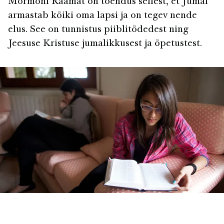
Mormoni Raamat on tõendus sellest, et Jumal
armastab kõiki oma lapsi ja on tegev nende
elus. See on tunnistus piiblitõdedest ning
Jeesuse Kristuse jumalikkusest ja õpetustest.